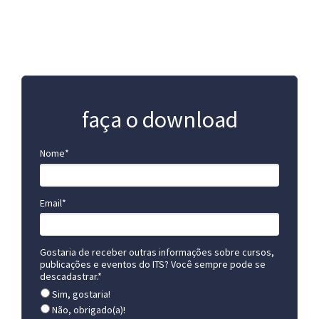
relatório apresenta a realidade do Brasil e de
cinco países europeus: Finlândia, Alemanha,
Polónia, Espanha e Reino Unido.
faça o download
Nome*
Email*
Gostaria de receber outras informações sobre cursos,
publicações e eventos do ITS? Você sempre pode se
descadastrar.*
Sim, gostaria!
Não, obrigado(a)!